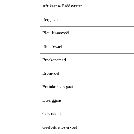
Afrikaanse Paddavreter
Berghaan
Blou Kraanvoël
Blou Swael
Breëkoparend
Bromvoël
Bruinkoppapegaai
Dwerggans
Gebande Uil
Geelbekrenostervoël