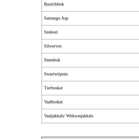
Rooiribbok
Samango Aap
Seekoei
Silwervos
Steenbok
Swartwitpens
Tierboskat
Vaalboskat
Vaaljakkals/ Witkwasjakkals