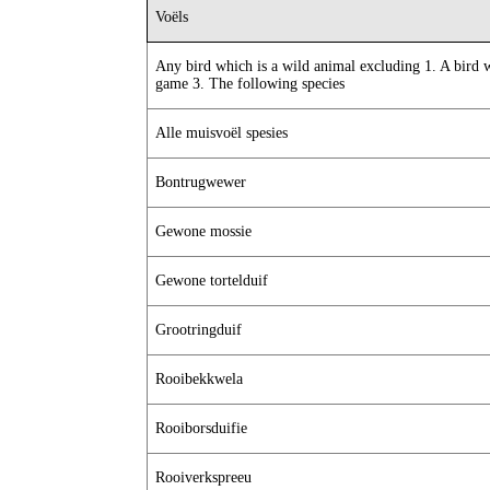
Voëls
Any bird which is a wild animal excluding 1. A bird wh
game 3. The following species
Alle muisvoël spesies
Bontrugwewer
Gewone mossie
Gewone tortelduif
Grootringduif
Rooibekkwela
Rooiborsduifie
Rooiverkspreeu