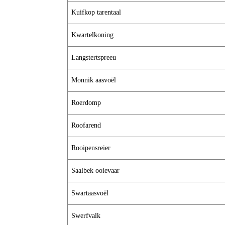
Kuifkop tarentaal
Kwartelkoning
Langstertspreeu
Monnik aasvoël
Roerdomp
Roofarend
Rooipensreier
Saalbek ooievaar
Swartaasvoël
Swerfvalk