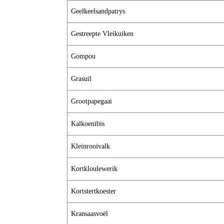
Geelkeelsandpatrys
Gestreepte Vleikuiken
Gompou
Grasuil
Grootpapegaai
Kalkoenibis
Kleinrooivalk
Kortkloulewerik
Kortstertkoester
Kransaasvoël