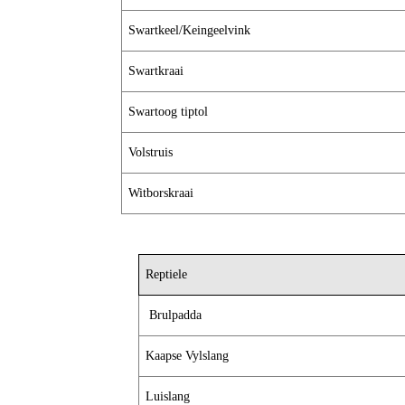
Swartkeel/Keingeelvink
Swartkraai
Swartoog tiptol
Volstruis
Witborskraai
Reptiele
Brulpadda
Kaapse Vylslang
Luislang