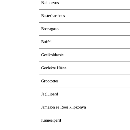
Bakoorvos
Basterhartbees
Bosnagaap
Buffel
Geelkoldassie
Gevlekte Hiëna
Groototter
Jagluiperd
Jameson se Rooi klipkonyn
Kameelperd