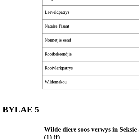
Laeveldpatrys
Natalse Fisant
Nonnetjie eend
Rooibekeendjie
Rooivlerkpatrys
Wildemakou
BYLAE 5 SC
Wilde diere soos verwys in Seksie
(1) (f)