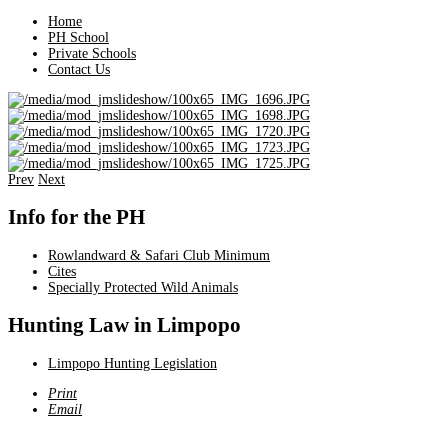
Home
PH School
Private Schools
Contact Us
Prev
Next
Info
for
the
PH
Rowlandward & Safari Club Minimum
Cites
Specially Protected Wild Animals
Hunting
Law
in
Limpopo
Limpopo Hunting Legislation
Print
Email