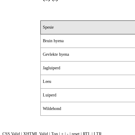
Spesie
Bruin hyena
Gevlekte hyena
Jagluiperd
Leeu
Luiperd
Wildehond
CSS Valid
|
XHTML Valid
|
Top
|
+
|
-
|
reset
|
RTL
|
LTR